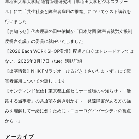
早稲田大学大学院 経営管理研究科（早稲田大学ビジネススクー
ル）にて「共生社会と障害者雇用の推進」についてゲスト講義を
行いました
【お知らせ】代表理事の田中佑樹が「日本財団 障害者就労支援制
度提言会議」の委員に就任いたしました
【2026 Each WORK SHOP登壇】配慮と自立はトレードオフでは
ない。2026年3月17日（tue）活動記録
【出演情報】NHK FMラジオ「ひるどき！さいたま～ず」にて障
害者雇用についてお話しします
【オンデマンド配信】東京都主催セミナー登壇のお知らせ～「活
躍する当事者」の共通項を解き明かす～ 発達障害がある方の強
みを理解して一緒に働くために～ニューロダイバーシティの視点
から～」
アーカイブ