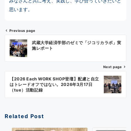
みなさんと共に考え、実践し、学び合っていきたいと
思います。
Previous page
投
武蔵大学経済学部のゼミで「ジコリカラボ」実
稿
施レポート
ナ
Next page
ビ
ゲ
【2026 Each WORK SHOP登壇】配慮と自立
はトレードオフではない。2026年3月17日
ー
（tue）活動記録
シ
ョ
Related Post
ン