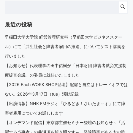
最近の投稿
早稲田大学大学院 経営管理研究科（早稲田大学ビジネススクー
ル）にて「共生社会と障害者雇用の推進」についてゲスト講義を
行いました
【お知らせ】代表理事の田中佑樹が「日本財団 障害者就労支援制
度提言会議」の委員に就任いたしました
【2026 Each WORK SHOP登壇】配慮と自立はトレードオフでは
ない。2026年3月17日（tue）活動記録
【出演情報】NHK FMラジオ「ひるどき！さいたま～ず」にて障
害者雇用についてお話しします
【オンデマンド配信】東京都主催セミナー登壇のお知らせ～「活
躍する当事者」の共通項を解き明かす～ 発達障害がある方の強