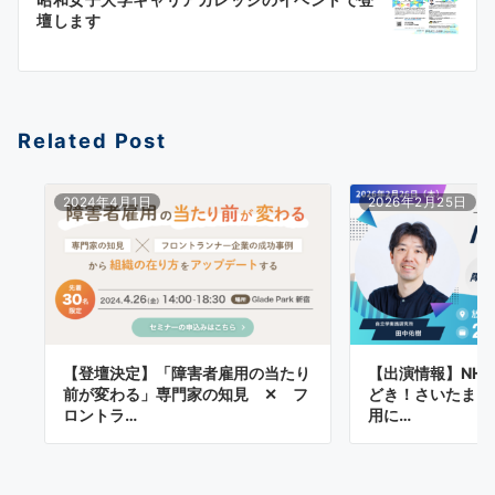
ゲ
壇します
ー
シ
ョ
Related Post
ン
2024年4月1日
2026年2月25日
【登壇決定】「障害者雇用の当たり
【出演情報】NHK
前が変わる」専門家の知見 ✕ フ
どき！さいたま～
ロントラ…
用に…